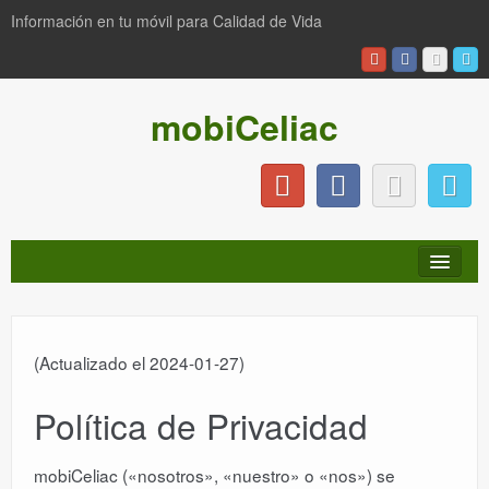
Información en tu móvil para Calidad de Vida
mobiCeliac
INICIO
(Actualizado el 2024-01-27)
NOTICIAS
Política de Privacidad
PRODUCTOS
mobiCeliac («nosotros», «nuestro» o «nos») se