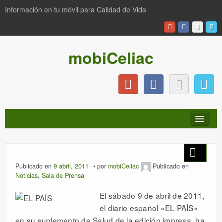
Información en tu móvil para Calidad de Vida
mobiCeliac
INICIO
Publicado en
9 abril, 2011
por
mobiCeliac
Publicado en
Noticias
,
Sala de Prensa
NOTICIAS
El sábado 9 de abril de 2011,
el diario español «EL PAÍS»
PRODUCTOS
en su suplemento de Salud de la edición impresa, ha