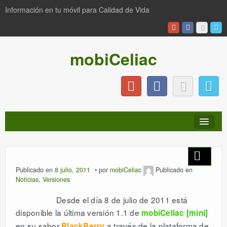
Información en tu móvil para Calidad de Vida
mobiCeliac
INICIO
Publicado en
8 julio, 2011
por
mobiCeliac
Publicado en
Noticias
,
Versiones
NOTICIAS
Desde el día 8 de julio de 2011 está
disponible la última versión 1.1 de
mobiCeliac [mini]
PRODUCTOS
en su sabor
a través de la plataforma de
BlackBerry