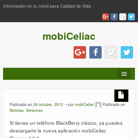
Información en tu móvil para Calidad de Vida
mobiCeliac
INICIO
Publicado en
29 octubre, 2013
por
mobiCeliac
Publicado en
Noticias
,
Versiones
NOTICIAS
Si tienes un teléfono BlackBerry clásico, ya puedes
descargarte la nueva aplicación mobiCeliac
PRODUCTOS