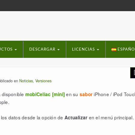
UCTOS
DESCARGAR
LICENCIAS
ESPAÑO
blicado en
Noticias
,
Versiones
á disponible
en su
iPhone / iPod Touc
mobiCeliac [mini]
sabor
pple.
r los datos desde la opción de
en el menú principal.
Actualizar