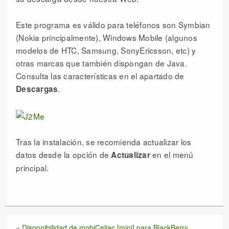
DESCARGAR
Este programa es válido para teléfonos son Symbian
(Nokia principalmente), Windows Mobile (algunos
modelos de HTC, Samsung, SonyEricsson, etc) y
LICENCIAS
otras marcas que también dispongan de Java.
Consulta las características en el apartado de
ESPAÑOL
.
Descargas
Tras la instalación, se recomienda actualizar los
datos desde la opción de
en el menú
Actualizar
principal.
«
Disponibilidad de mobiCeliac [mini] para BlackBerry