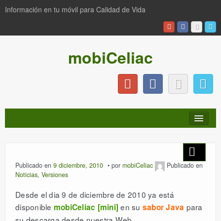
Información en tu móvil para Calidad de Vida
mobiCeliac
INICIO
Publicado en
9 diciembre, 2010
por
mobiCeliac
Publicado en
Noticias
,
Versiones
NOTICIAS
Desde el dia 9 de diciembre de 2010 ya está
disponible
en su
para
mobiCeliac [mini]
sabor Java
PRODUCTOS
su descarga desde nuestra Web.