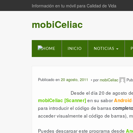
Información en tu móvil para Calidad de Vida
mobiCeliac
INICIO
NOTICIAS
Publicado en
20 agosto, 2011
por
mobiCeliac
Pub
Desde el día 20 de agosto de
en su sabor
mobiCeliac [Scanner]
Android
para introducir el código de barras
complet
acceder visualmente al código de barras), me
Puedes descargar este programa desde
An