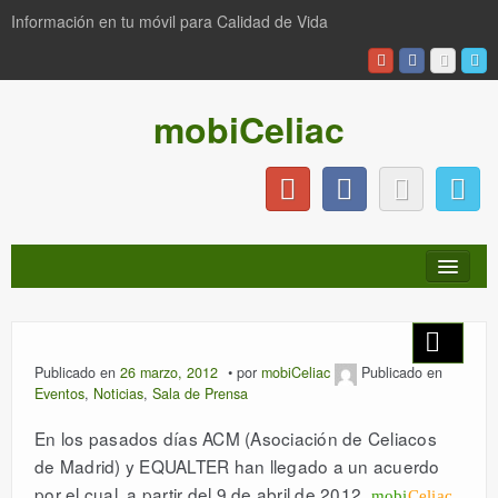
Información en tu móvil para Calidad de Vida
mobiCeliac
INICIO
Publicado en
26 marzo, 2012
por
mobiCeliac
Publicado en
Eventos
,
Noticias
,
Sala de Prensa
NOTICIAS
En los pasados días ACM (Asociación de Celiacos
de Madrid) y EQUALTER han llegado a un acuerdo
PRODUCTOS
por el cual, a partir del 9 de abril de 2012,
mobi
Celiac