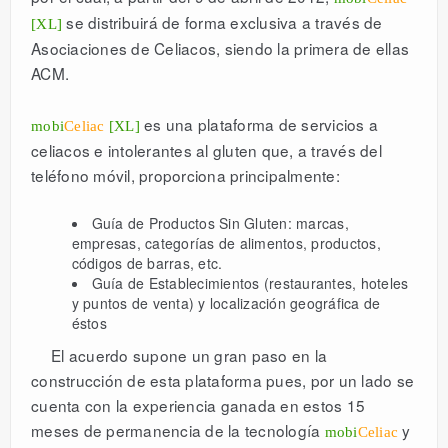
se distribuirá de forma exclusiva a través de
[XL]
DESCARGAR
Asociaciones de Celiacos, siendo la primera de ellas
ACM.
LICENCIAS
es una plataforma de servicios a
mobi
Celiac
[XL]
celiacos e intolerantes al gluten que, a través del
ESPAÑOL
teléfono móvil, proporciona principalmente:
Guía de Productos Sin Gluten: marcas,
empresas, categorías de alimentos, productos,
códigos de barras, etc.
Guía de Establecimientos (restaurantes, hoteles
y puntos de venta) y localización geográfica de
éstos
El acuerdo supone un gran paso en la
construcción de esta plataforma pues, por un lado se
cuenta con la experiencia ganada en estos 15
meses de permanencia de la tecnología
y
mobi
Celiac